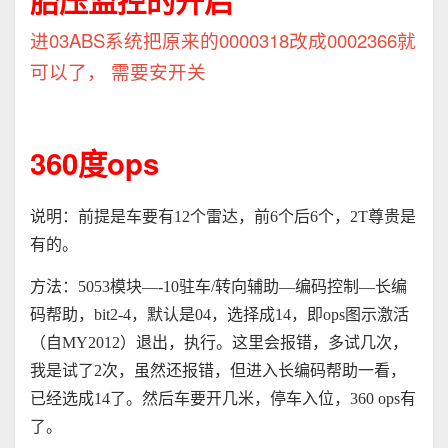
胎压监控的开启
进03ABS系统把原来的0000318改成0002366就
可以了， 需要安开关
360度ops
说明：前提是车要有
12
个雷达，前
6
个后
6
个，
2T
尊贵是
有的。
方法：
5053
模块
—-10
驻车
/
转向辅助
—
编码控制
—
长编
码帮助，
bit2-4
，默认是
04
，选择成
14
，即
ops
图示激活
（自
MY2012
）退出，执行。这里会报错，多试几次，
我是试了
2
次，虽然还报错，但进入长编码帮助一看，
已经选成
14
了。然后车要开几米，停车入位，
360 ops
有
了。