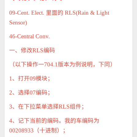
09-Cent. Elect.
里面的
RLS(Rain & Light
Sensor)
46-Central Conv.
一、修改
RLS
编码
（以下操作一
704.1
版本为例说明，下同）
1
、打开
09
模块；
2
、选择
07
编码；
3
、在下拉菜单选择
RLS
组件；
4
、记下当前的编码。我的车编码为
00208933
（十进制）；