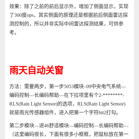
效果：除了之前的前后显示外，增加了侧面显示，实现
了
360
度
ops
，其实侧面的原理还是根据前后侧面雷达探
测控制的，所以并非实际中间雷达探测结果，可供参
考。
雨天自动关窗
方法：需要两步，第一步
5053
模块
–09
中央电气系统
—
编码控制
—
长编码帮助
—
在下拉项里有个
2-********-
RLS(Rain Light Sensor)
的选项，
RLS(Rain Light Sensor)
就是雨光传感器组件，进入把第一个字符
bit2
打勾。
第二步模块
—
进
46
舒适模块
—
编码控制
—
长编码帮助
—
（这里编码很长，下面有很多小框框，把鼠标放在第一