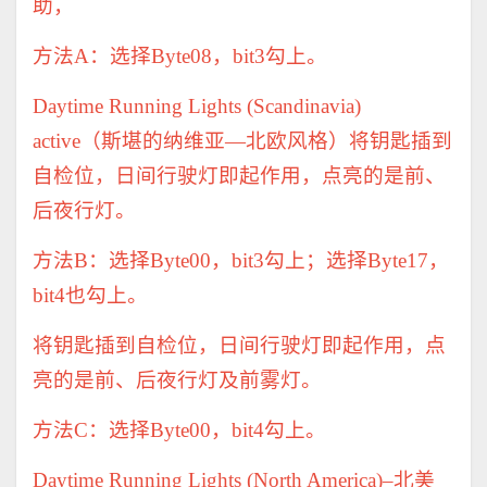
助，
方法
A
：选择
Byte08
，
bit3
勾上。
Daytime Running Lights (Scandinavia)
active
（斯堪的纳维亚
—
北欧风格）将钥匙插到
自检位，日间行驶灯即起作用，点亮的是前、
后夜行灯。
方法
B
：选择
Byte00
，
bit3
勾上；选择
Byte17
，
bit4
也勾上。
将钥匙插到自检位，日间行驶灯即起作用，点
亮的是前、后夜行灯及前雾灯。
方法
C
：选择
Byte00
，
bit4
勾上。
Daytime Running Lights (North America)–
北美