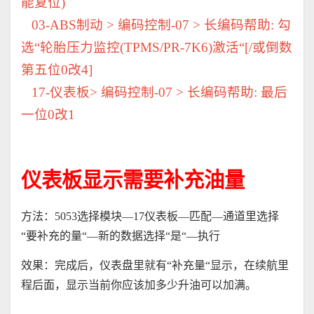
能复位
)
03-ABS
制动
>
编码控制
-07 >
长编码帮助
:
勾
选
“
轮胎压力监控
(TPMS/PR-7K6)
激活
“[/
或倒数
第五位
0
改
4]
17-
仪表板
>
编码控制
-07 >
长编码帮助
:
最后
一位
0
改
1
仪表板显示需要补充油量
方法：
5053
选择模块
—17
仪表板
—
匹配
—
通道里选择
“
要补充的量
“—
新的数据选择
“
是
“—
执行
效果：完成后，仪表盘里就有
“
补充量
“
显示，在续航里
程后面，显示当前你应该加多少升油可以加满。