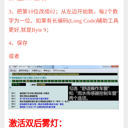
3
、把第
10
位改成
02
；从左边开始数，每
2
个数
字为一位。如果有长编码
(Long Code)
辅助工具
更好
,
就是
Byte 9
；
4
、保存
或者
激活双后雾灯：