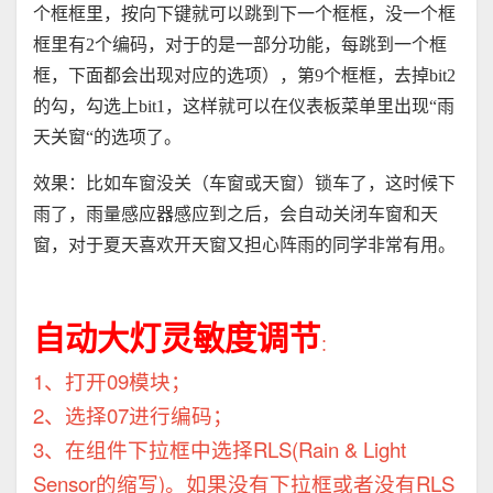
个框框里，按向下键就可以跳到下一个框框，没一个框
框里有
2
个编码，对于的是一部分功能，每跳到一个框
框，下面都会出现对应的选项），第
9
个框框，去掉
bit2
的勾，勾选上
bit1
，这样就可以在仪表板菜单里出现
“
雨
天关窗
“
的选项了。
效果：比如车窗没关（车窗或天窗）锁车了，这时候下
雨了，雨量感应器感应到之后，会自动关闭车窗和天
窗，对于夏天喜欢开天窗又担心阵雨的同学非常有用。
自动大灯灵敏度调节
：
1、打开09模块；
2、选择07进行编码；
3、在组件下拉框中选择RLS(Rain & Light
Sensor的缩写)。如果没有下拉框或者没有RLS