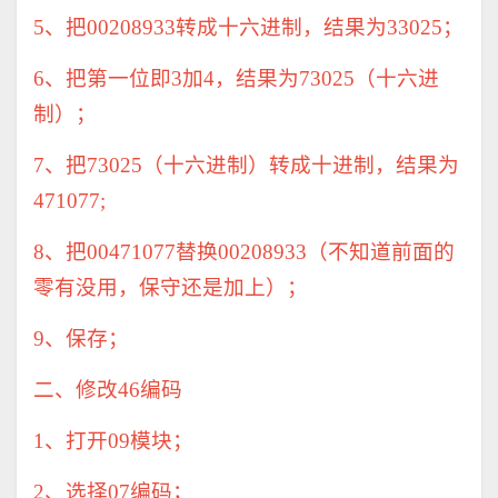
5
、把
00208933
转成十六进制，结果为
33025
；
6
、把第一位即
3
加
4
，结果为
73025
（十六进
制）；
7
、把
73025
（十六进制）转成十进制，结果为
471077;
8
、把
00471077
替换
00208933
（不知道前面的
零有没用，保守还是加上）；
9
、保存；
二、修改
46
编码
1
、打开
09
模块；
2
、选择
07
编码；