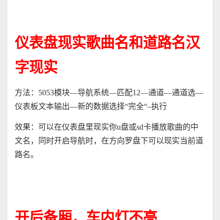
仪表盘现实歌曲名和道路名汉
字现实
方法：
5053
模块
—
导航系统
—
匹配
12—
通道
—
通道选
—
仪表板文本输出
—
新的数据选择
“
完全
“–
执行
效果：可以在仪表盘里现实你
u
盘或
sd
卡播放歌曲的中
文名，同时开启导航时，在方向罗盘下可以现实当前道
路名。
开后备厢，车内灯不亮