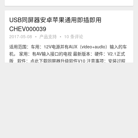
USB同屏器安卓苹果通用即插即用
CHEV000039
2017-05-08
•
产品支持
•
10 条评论
适用范围：车用：12V电源并有AUX（video+audio）输入的车
机， 家用：有AV输入接口的电视 最新版本：硬件：V2.1正式
版 软件：点此下载同屏器升级软件V10 注意事项：安装过程
中务必注意电源正负极 必备工具：车用：万用表、剥线钳、绝
缘胶布、汽车音响拆装工具套装，家用：无 人工技术支持：关
闭状态，如有疑
右后可视控制盒-V1905-CHEV0037
2017-04-25
•
产品支持
•
25 条评论
适用范围：所有使用12V电源触发后视的车机 最新版本：
V1811 版本日志： V1811 应客户反馈重新加入双闪检测功能，
双闪不动作。改变版本号命名规则； V3.1删减 不支持双闪检测